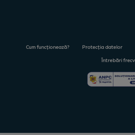
Cum funcționează?
Protecția datelor
Întrebări frec