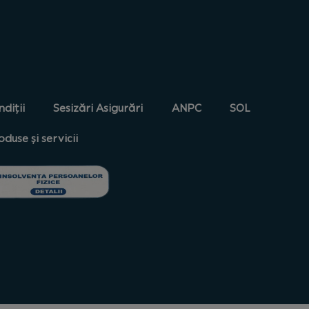
diții
Sesizări Asigurări
ANPC
SOL
oduse și servicii