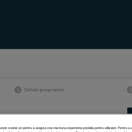
Detalii proprietar
2
3
tru completare automată.
sește cookie-uri pentru a asigura cea mai buna experienta posibila pentru utilizator. Pentru a 