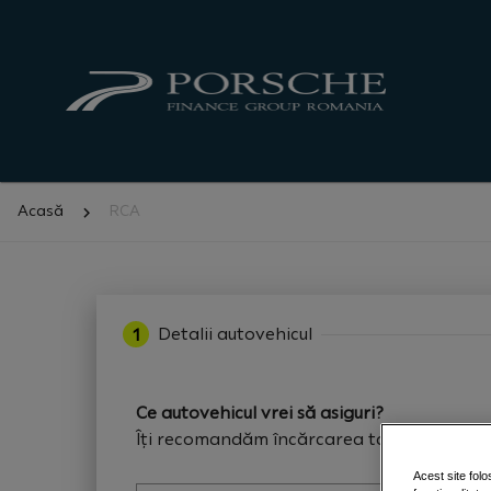
Porsche
Finance
Group
Acasă
RCA
Detalii autovehicul
1
Ce autovehicul vrei să asiguri?
Îți recomandăm încărcarea talonului pen
Acest site folo