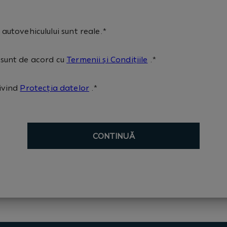
 autovehiculului sunt reale.*
 sunt de acord cu
Termenii și Condițiile
.*
rivind
Protecția datelor
.*
CONTINUĂ