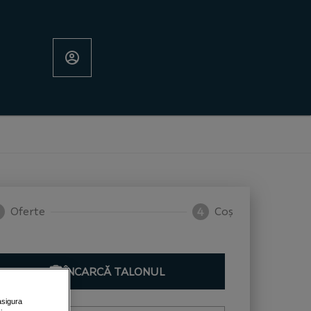
Oferte
Coș
4
ÎNCARCĂ TALONUL
asigura