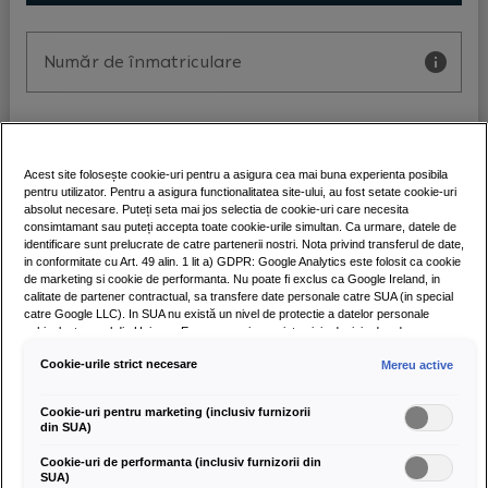
Număr de înmatriculare
Serie Sasiu (VIN)
Acest site folosește cookie-uri pentru a asigura cea mai buna experienta posibila
pentru utilizator. Pentru a asigura functionalitatea site-ului, au fost setate cookie-uri
absolut necesare. Puteți seta mai jos selectia de cookie-uri care necesita
consimtamant sau puteți accepta toate cookie-urile simultan. Ca urmare, datele de
identificare sunt prelucrate de catre partenerii nostri. Nota privind transferul de date,
Stare autovehicul
in conformitate cu Art. 49 alin. 1 lit a) GDPR: Google Analytics este folosit ca cookie
de marketing si cookie de performanta. Nu poate fi exclus ca Google Ireland, in
Inmatriculat
calitate de partener contractual, sa transfere date personale catre SUA (in special
catre Google LLC). In SUA nu există un nivel de protectie a datelor personale
echivalent cu cel din Uniunea Europeana și nu exista nicio decizie de adecvare a
nivelului de protectie, emisa de Comisia Europeana. Acest lucru poate duce la
Cookie-urile strict necesare
Mereu active
riscuri pentru dvs., deoarece nu va puteti exercita in mod eficient in SUA drepturile
aferente persoanelor vizate, nu exista principii de protectie a datelor personale in
Serie CIV
SUA si nu poate fi exclus ca autoritatile de securitate din SUA sa aiba acces la date
Cookie-uri pentru marketing (inclusiv furnizorii
personale, in baza legislatiei actuale din SUA, in care interferenta cu drepturile si
din SUA)
libertatile dvs. personale nu se limiteaza la ceea ce este strict necesar. Daca
permiteti setarea cookie-urilor in scopuri de marketing sau a cookie-urilor de
Cookie-uri de performanta (inclusiv furnizorii din
performanta pentru furnizorii de servicii din SUA, atunci sunteti, de asemenea, de
Categorie
SUA)
acord cu transmiterea datelor personale continute in cookie-urile respective, in