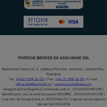
PORSCHE BROKER DE ASIGURARE SRL
Bulevardul Pipera nr. 2, clădirea Porsche, Voluntari, Judetul Ilfov,
România
Tel:
+4021 208 26 00
| Fax:
+40 21 208 26 05
| E-mail:
office.pfg@porsche.ro
|
www.porschefinance.ro
Înregistrată la Registrul Comerțului sub nr. J2004000481238 |
Identificator unic la nivel European ROONRC. J2004000481238 |
Cod Unic de Inregistrare nr. RO15046472 | Capital social subscris
vărsat 165.000 RON