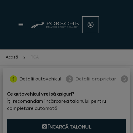
Porsche
Finance
Group
Acasă
RCA
Detalii autovehicul
Detalii proprietar
O
1
2
3
Ce autovehicul vrei să asiguri?
Îți recomandăm încărcarea talonului pentru
completare automată.
ÎNCARCĂ TALONUL